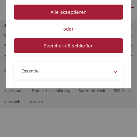
Anmelden
Alle akzeptieren
Service
oder
Weitere Angebote
Speichern & schließen
Portale
Kontaktinfo
© 2026 Eberhard Karls Universität Tübingen, Tübingen
Essentiell
Videos
Impressum
Datenschutzerklärung
Barrierefreiheit
RSS-Feed
Kurz-Link
Drucken
Impressum
Datenschutzerklärung