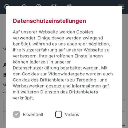
Direkt
Direkt
zum
zur
Inhalt
Fußleiste
Datenschutzeinstellungen
Auf unserer Webseite werden Cookies
verwendet. Einige davon werden zwingend
benötigt, während es uns andere ermöglichen,
Sie sind hier:
Startseite
Ihre Nutzererfahrung auf unserer Webseite zu
verbessern. Ihre getroffenen Einstellungen
können jederzeit in unserer
Anmelden
Datenschutzerklärung bearbeitet werden. Mit
Benutzeranmeldung
den Cookies zur Videowiedergabe werden auch
Cookies des Drittanbieters zu Targeting- und
Geben Sie Ihren Benutzernamen und Ihr Passwort an um sich
Werbezwecken gesetzt und Informationen ggf.
anzumelden:
mit weiteren Diensten des Drittanbieters
verknüpft.
Essentiell
Videos