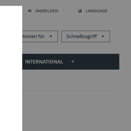
HEN
ANMELDEN
LANGUAGE
Informationen für
Schnellzugriff
N
INTERNATIONAL