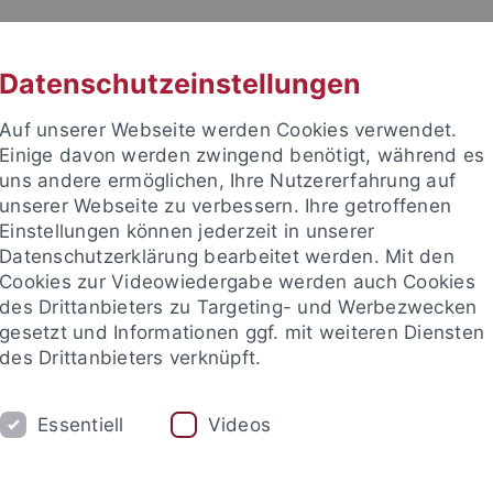
RACHE
UNI A-Z
KONTAKT
SUC
Datenschutzeinstellungen
Auf unserer Webseite werden Cookies verwendet.
Einige davon werden zwingend benötigt, während es
uns andere ermöglichen, Ihre Nutzererfahrung auf
unserer Webseite zu verbessern. Ihre getroffenen
TUDIUM
Einstellungen können jederzeit in unserer
FORSCHUNG
EINRICHTUNGE
Datenschutzerklärung bearbeitet werden. Mit den
Cookies zur Videowiedergabe werden auch Cookies
des Drittanbieters zu Targeting- und Werbezwecken
gesetzt und Informationen ggf. mit weiteren Diensten
des Drittanbieters verknüpft.
Essentiell
Videos
t an um sich anzumelden: