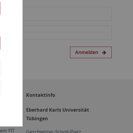
Anmelden
Kontaktinfo
Eberhard Karls Universität
Tübingen
em FIT
Geschwister-Scholl-Platz