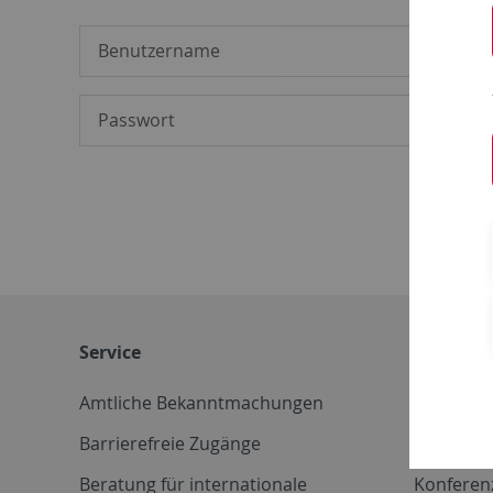
Service
Weitere 
Amtliche Bekanntmachungen
Betriebs
Barrierefreie Zugänge
CD-Vorla
Beratung für internationale
Konferen