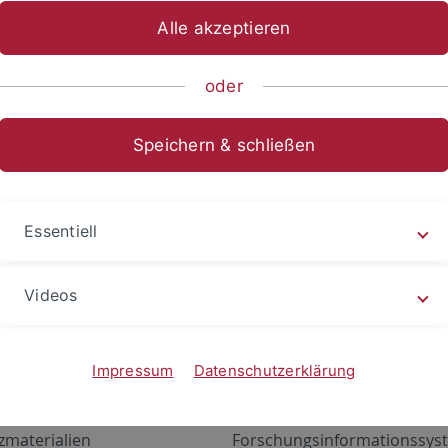
Alle akzeptieren
oder
Speichern & schließen
Essentiell
Videos
Angebote
Portale
zustand Netzwerk
ALMA
Impressum
Datenschutzerklärung
gen
Exchange Mail (OWA)
zmaterialien
Forschungsinformationssyst