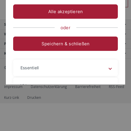
Anmelden
Alle akzeptieren
Service
oder
Weitere Angebote
Speichern & schließen
Portale
Kontaktinfo
© 2026 Eberhard Karls Universität Tübingen, Tübingen
Essentiell
Videos
Impressum
Datenschutzerklärung
Barrierefreiheit
RSS-Feed
Kurz-Link
Drucken
Impressum
Datenschutzerklärung