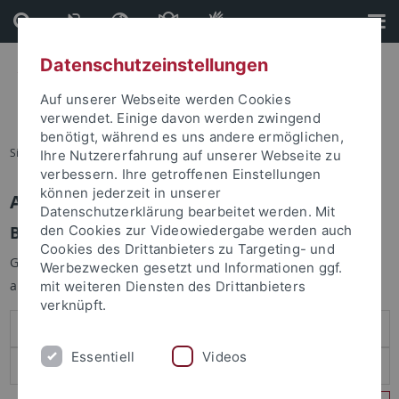
Direkt
Direkt
zum
zur
Inhalt
Fußleiste
Datenschutzeinstellungen
Auf unserer Webseite werden Cookies
verwendet. Einige davon werden zwingend
benötigt, während es uns andere ermöglichen,
Sie sind hier:
Startseite
Ihre Nutzererfahrung auf unserer Webseite zu
verbessern. Ihre getroffenen Einstellungen
können jederzeit in unserer
Anmelden
Datenschutzerklärung bearbeitet werden. Mit
Benutzeranmeldung
den Cookies zur Videowiedergabe werden auch
Cookies des Drittanbieters zu Targeting- und
Geben Sie Ihren Benutzernamen und Ihr Passwort an um sich
Werbezwecken gesetzt und Informationen ggf.
anzumelden:
mit weiteren Diensten des Drittanbieters
verknüpft.
Essentiell
Videos