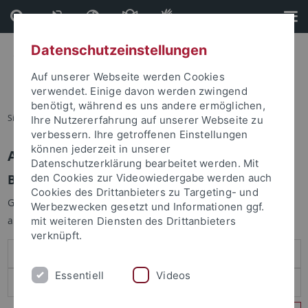
Direkt
Direkt
zum
zur
Inhalt
Fußleiste
Datenschutzeinstellungen
Auf unserer Webseite werden Cookies
verwendet. Einige davon werden zwingend
benötigt, während es uns andere ermöglichen,
Sie sind hier:
Startseite
Ihre Nutzererfahrung auf unserer Webseite zu
verbessern. Ihre getroffenen Einstellungen
können jederzeit in unserer
Anmelden
Datenschutzerklärung bearbeitet werden. Mit
Benutzeranmeldung
den Cookies zur Videowiedergabe werden auch
Cookies des Drittanbieters zu Targeting- und
Geben Sie Ihren Benutzernamen und Ihr Passwort an um sich
Werbezwecken gesetzt und Informationen ggf.
anzumelden:
mit weiteren Diensten des Drittanbieters
verknüpft.
Essentiell
Videos