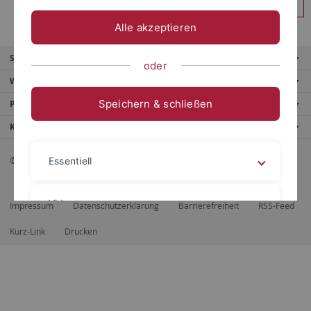
Anmelden
Alle akzeptieren
Service
oder
Weitere Angebote
Speichern & schließen
Portale
Kontaktinfo
© 2026 Eberhard Karls Universität Tübingen, Tübingen
Essentiell
Videos
Impressum
Datenschutzerklärung
Barrierefreiheit
RSS-Feed
Kurz-Link
Drucken
Impressum
Datenschutzerklärung