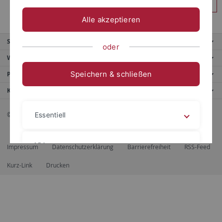
Anmelden
Alle akzeptieren
Service
oder
Weitere Angebote
Speichern & schließen
Portale
Kontaktinfo
© 2026 Eberhard Karls Universität Tübingen, Tübingen
Essentiell
Videos
Impressum
Datenschutzerklärung
Barrierefreiheit
RSS-Feed
Kurz-Link
Drucken
Impressum
Datenschutzerklärung