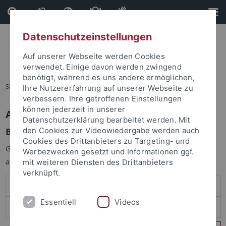
Direkt
Direkt
zum
zur
Inhalt
Fußleiste
Datenschutzeinstellungen
Auf unserer Webseite werden Cookies
verwendet. Einige davon werden zwingend
benötigt, während es uns andere ermöglichen,
Sie sind hier:
Startseite
Ihre Nutzererfahrung auf unserer Webseite zu
verbessern. Ihre getroffenen Einstellungen
können jederzeit in unserer
Anmelden
Datenschutzerklärung bearbeitet werden. Mit
Benutzeranmeldung
den Cookies zur Videowiedergabe werden auch
Cookies des Drittanbieters zu Targeting- und
Geben Sie Ihren Benutzernamen und Ihr Passwort an um sich
Werbezwecken gesetzt und Informationen ggf.
anzumelden:
mit weiteren Diensten des Drittanbieters
verknüpft.
Essentiell
Videos