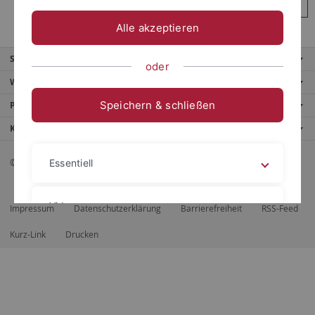
Anmelden
Alle akzeptieren
Service
oder
Weitere Angebote
Speichern & schließen
Portale
Kontaktinfo
© 2026 Eberhard Karls Universität Tübingen, Tübingen
Essentiell
Videos
Impressum
Datenschutzerklärung
Barrierefreiheit
RSS-Feed
Kurz-Link
Drucken
Impressum
Datenschutzerklärung