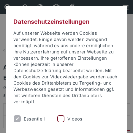
Direkt
Direkt
zum
zur
Inhalt
Fußleiste
Datenschutzeinstellungen
Auf unserer Webseite werden Cookies
verwendet. Einige davon werden zwingend
benötigt, während es uns andere ermöglichen,
Sie sind hier:
Startseite
Ihre Nutzererfahrung auf unserer Webseite zu
verbessern. Ihre getroffenen Einstellungen
können jederzeit in unserer
Anmelden
Datenschutzerklärung bearbeitet werden. Mit
Benutzeranmeldung
den Cookies zur Videowiedergabe werden auch
Cookies des Drittanbieters zu Targeting- und
Geben Sie Ihren Benutzernamen und Ihr Passwort an um sich
Werbezwecken gesetzt und Informationen ggf.
anzumelden:
mit weiteren Diensten des Drittanbieters
verknüpft.
Essentiell
Videos