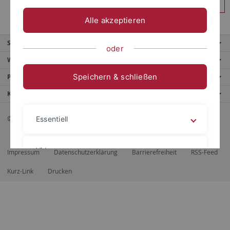
Anmelden
Alle akzeptieren
Service
oder
Weitere Angebote
Speichern & schließen
Portale
Kontaktinfo
© 2026 Eberhard Karls Universität Tübingen, Tübingen
Essentiell
Videos
Impressum
Datenschutzerklärung
Barrierefreiheit
RSS-Feed
Kurz-Link
Drucken
Impressum
Datenschutzerklärung