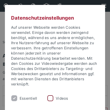
Direkt
Direkt
zum
zur
Inhalt
Fußleiste
Datenschutzeinstellungen
Auf unserer Webseite werden Cookies
verwendet. Einige davon werden zwingend
benötigt, während es uns andere ermöglichen,
Sie sind hier:
Startseite
Ihre Nutzererfahrung auf unserer Webseite zu
verbessern. Ihre getroffenen Einstellungen
können jederzeit in unserer
Anmelden
Datenschutzerklärung bearbeitet werden. Mit
Benutzeranmeldung
den Cookies zur Videowiedergabe werden auch
Cookies des Drittanbieters zu Targeting- und
Geben Sie Ihren Benutzernamen und Ihr Passwort an um sich
Werbezwecken gesetzt und Informationen ggf.
anzumelden:
mit weiteren Diensten des Drittanbieters
verknüpft.
Essentiell
Videos