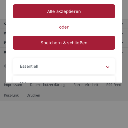
Anmelden
Alle akzeptieren
Service
oder
Weitere Angebote
Speichern & schließen
Portale
Kontaktinfo
© 2026 Eberhard Karls Universität Tübingen, Tübingen
Essentiell
Videos
Impressum
Datenschutzerklärung
Barrierefreiheit
RSS-Feed
Kurz-Link
Drucken
Impressum
Datenschutzerklärung