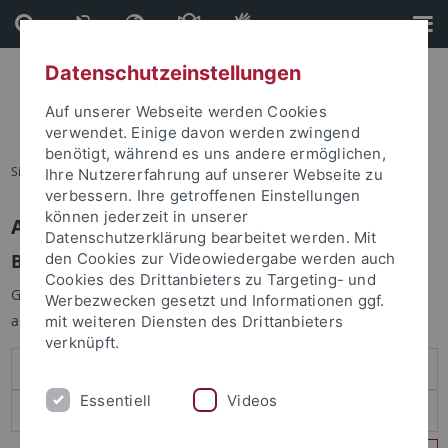
Direkt
Direkt
zum
zur
Inhalt
Fußleiste
Datenschutzeinstellungen
Auf unserer Webseite werden Cookies
verwendet. Einige davon werden zwingend
benötigt, während es uns andere ermöglichen,
Sie sind hier:
Startseite
Ihre Nutzererfahrung auf unserer Webseite zu
verbessern. Ihre getroffenen Einstellungen
können jederzeit in unserer
Anmelden
Datenschutzerklärung bearbeitet werden. Mit
Benutzeranmeldung
den Cookies zur Videowiedergabe werden auch
Cookies des Drittanbieters zu Targeting- und
Geben Sie Ihren Benutzernamen und Ihr Passwort an um sich
Werbezwecken gesetzt und Informationen ggf.
anzumelden:
mit weiteren Diensten des Drittanbieters
verknüpft.
Essentiell
Videos