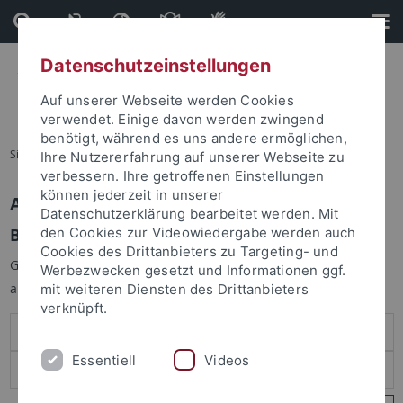
Direkt
Direkt
zum
zur
Inhalt
Fußleiste
Datenschutzeinstellungen
Auf unserer Webseite werden Cookies
verwendet. Einige davon werden zwingend
benötigt, während es uns andere ermöglichen,
Sie sind hier:
Startseite
Ihre Nutzererfahrung auf unserer Webseite zu
verbessern. Ihre getroffenen Einstellungen
können jederzeit in unserer
Anmelden
Datenschutzerklärung bearbeitet werden. Mit
Benutzeranmeldung
den Cookies zur Videowiedergabe werden auch
Cookies des Drittanbieters zu Targeting- und
Geben Sie Ihren Benutzernamen und Ihr Passwort an um sich
Werbezwecken gesetzt und Informationen ggf.
anzumelden:
mit weiteren Diensten des Drittanbieters
verknüpft.
Essentiell
Videos