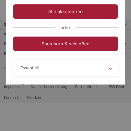
Anmelden
Alle akzeptieren
Service
oder
Weitere Angebote
Speichern & schließen
Portale
Kontaktinfo
© 2026 Eberhard Karls Universität Tübingen, Tübingen
Essentiell
Videos
Impressum
Datenschutzerklärung
Barrierefreiheit
RSS-Feed
Kurz-Link
Drucken
Impressum
Datenschutzerklärung