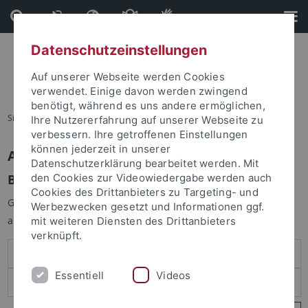
Direkt
Direkt
zum
zur
Inhalt
Fußleiste
Datenschutzeinstellungen
Auf unserer Webseite werden Cookies
verwendet. Einige davon werden zwingend
benötigt, während es uns andere ermöglichen,
Sie sind hier:
Startseite
Ihre Nutzererfahrung auf unserer Webseite zu
verbessern. Ihre getroffenen Einstellungen
können jederzeit in unserer
Anmelden
Datenschutzerklärung bearbeitet werden. Mit
Benutzeranmeldung
den Cookies zur Videowiedergabe werden auch
Cookies des Drittanbieters zu Targeting- und
Geben Sie Ihren Benutzernamen und Ihr Passwort an um sich
Werbezwecken gesetzt und Informationen ggf.
anzumelden:
mit weiteren Diensten des Drittanbieters
verknüpft.
Essentiell
Videos