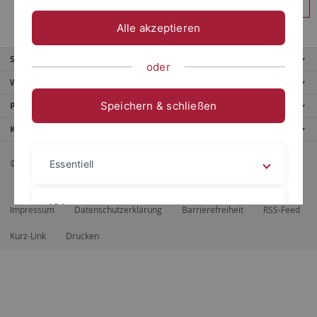
Anmelden
Alle akzeptieren
Service
oder
Weitere Angebote
Speichern & schließen
Portale
Kontaktinfo
© 2026 Eberhard Karls Universität Tübingen, Tübingen
Essentiell
Videos
Impressum
Datenschutzerklärung
Barrierefreiheit
RSS-Feed
Kurz-Link
Drucken
Impressum
Datenschutzerklärung