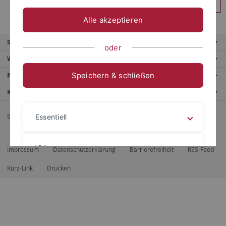
Anmelden
Alle akzeptieren
Service
oder
Weitere Angebote
Speichern & schließen
Portale
Kontaktinfo
© 2026 Eberhard Karls Universität Tübingen, Tübingen
Essentiell
Videos
Impressum
Datenschutzerklärung
Barrierefreiheit
RSS-Feed
Kurz-Link
Drucken
Impressum
Datenschutzerklärung