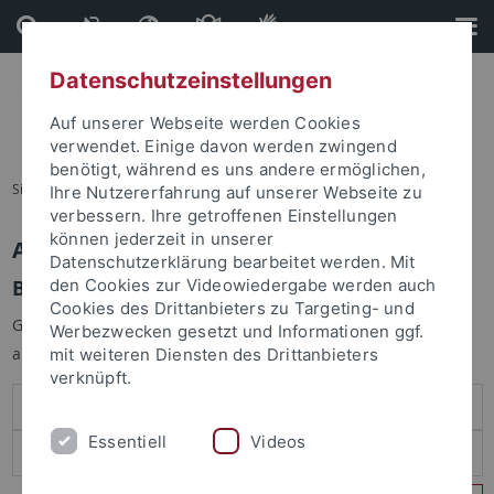
Direkt
Direkt
zum
zur
Inhalt
Fußleiste
Datenschutzeinstellungen
Auf unserer Webseite werden Cookies
verwendet. Einige davon werden zwingend
benötigt, während es uns andere ermöglichen,
Sie sind hier:
Startseite
Ihre Nutzererfahrung auf unserer Webseite zu
verbessern. Ihre getroffenen Einstellungen
können jederzeit in unserer
Anmelden
Datenschutzerklärung bearbeitet werden. Mit
Benutzeranmeldung
den Cookies zur Videowiedergabe werden auch
Cookies des Drittanbieters zu Targeting- und
Geben Sie Ihren Benutzernamen und Ihr Passwort an um sich
Werbezwecken gesetzt und Informationen ggf.
anzumelden:
mit weiteren Diensten des Drittanbieters
verknüpft.
Essentiell
Videos