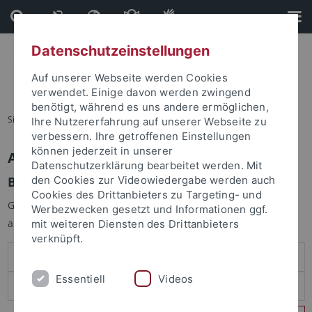
Direkt
Direkt
zum
zur
Inhalt
Fußleiste
Datenschutzeinstellungen
Auf unserer Webseite werden Cookies
verwendet. Einige davon werden zwingend
benötigt, während es uns andere ermöglichen,
Sie sind hier:
Startseite
Ihre Nutzererfahrung auf unserer Webseite zu
verbessern. Ihre getroffenen Einstellungen
können jederzeit in unserer
Anmelden
Datenschutzerklärung bearbeitet werden. Mit
Benutzeranmeldung
den Cookies zur Videowiedergabe werden auch
Cookies des Drittanbieters zu Targeting- und
Geben Sie Ihren Benutzernamen und Ihr Passwort an um sich
Werbezwecken gesetzt und Informationen ggf.
anzumelden:
mit weiteren Diensten des Drittanbieters
verknüpft.
Essentiell
Videos