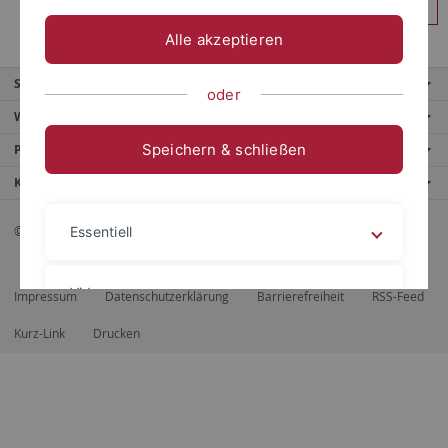
Anmelden
Alle akzeptieren
Service
oder
Weitere Angebote
Speichern & schließen
Portale
Kontaktinfo
© 2026 Eberhard Karls Universität Tübingen, Tübingen
Essentiell
Videos
Impressum
Datenschutzerklärung
Barrierefreiheit
RSS-Feed
Kurz-Link
Drucken
Impressum
Datenschutzerklärung