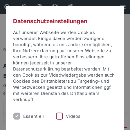
Direkt
Direkt
zum
zur
Inhalt
Fußleiste
Datenschutzeinstellungen
Auf unserer Webseite werden Cookies
verwendet. Einige davon werden zwingend
benötigt, während es uns andere ermöglichen,
Sie sind hier:
Startseite
Ihre Nutzererfahrung auf unserer Webseite zu
verbessern. Ihre getroffenen Einstellungen
können jederzeit in unserer
Anmelden
Datenschutzerklärung bearbeitet werden. Mit
Benutzeranmeldung
den Cookies zur Videowiedergabe werden auch
Cookies des Drittanbieters zu Targeting- und
Geben Sie Ihren Benutzernamen und Ihr Passwort an um sich
Werbezwecken gesetzt und Informationen ggf.
anzumelden:
mit weiteren Diensten des Drittanbieters
verknüpft.
Essentiell
Videos