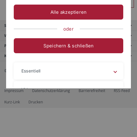
Anmelden
Alle akzeptieren
Service
oder
Weitere Angebote
Speichern & schließen
Portale
Kontaktinfo
© 2026 Eberhard Karls Universität Tübingen, Tübingen
Essentiell
Videos
Impressum
Datenschutzerklärung
Barrierefreiheit
RSS-Feed
Kurz-Link
Drucken
Impressum
Datenschutzerklärung