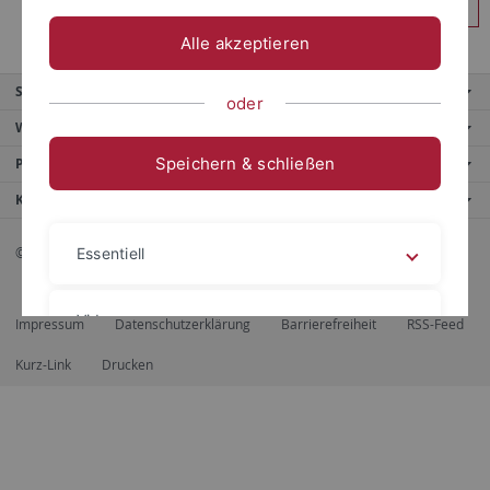
Anmelden
Alle akzeptieren
Service
oder
Weitere Angebote
Speichern & schließen
Portale
Kontaktinfo
© 2026 Eberhard Karls Universität Tübingen, Tübingen
Essentiell
Videos
Impressum
Datenschutzerklärung
Barrierefreiheit
RSS-Feed
Kurz-Link
Drucken
Impressum
Datenschutzerklärung