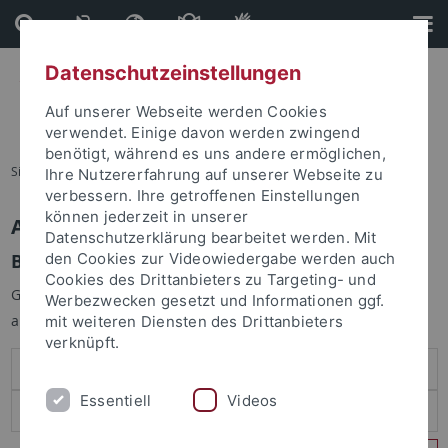
Direkt
Direkt
zum
zur
Inhalt
Fußleiste
Datenschutzeinstellungen
Auf unserer Webseite werden Cookies
verwendet. Einige davon werden zwingend
benötigt, während es uns andere ermöglichen,
Sie sind hier:
Startseite
Ihre Nutzererfahrung auf unserer Webseite zu
verbessern. Ihre getroffenen Einstellungen
können jederzeit in unserer
Anmelden
Datenschutzerklärung bearbeitet werden. Mit
Benutzeranmeldung
den Cookies zur Videowiedergabe werden auch
Cookies des Drittanbieters zu Targeting- und
Geben Sie Ihren Benutzernamen und Ihr Passwort an um sich
Werbezwecken gesetzt und Informationen ggf.
anzumelden:
mit weiteren Diensten des Drittanbieters
verknüpft.
Essentiell
Videos