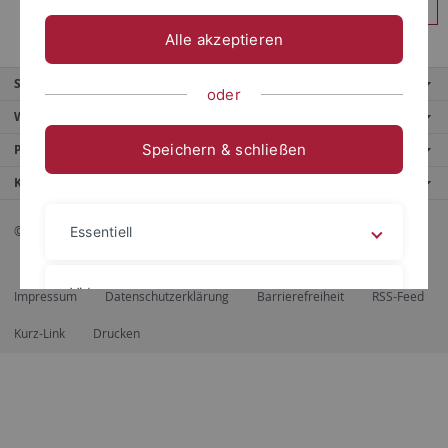
Anmelden
Alle akzeptieren
Service
oder
Weitere Angebote
Speichern & schließen
Portale
Kontaktinfo
© 2026 Eberhard Karls Universität Tübingen, Tübingen
Essentiell
Videos
Impressum
Datenschutzerklärung
Barrierefreiheit
RSS-Feed
Kurz-Link
Drucken
Impressum
Datenschutzerklärung