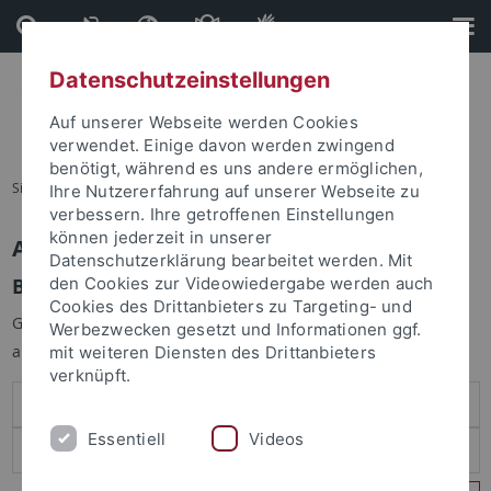
Direkt
Direkt
zum
zur
Inhalt
Fußleiste
Datenschutzeinstellungen
Auf unserer Webseite werden Cookies
verwendet. Einige davon werden zwingend
benötigt, während es uns andere ermöglichen,
Sie sind hier:
Startseite
Ihre Nutzererfahrung auf unserer Webseite zu
verbessern. Ihre getroffenen Einstellungen
können jederzeit in unserer
Anmelden
Datenschutzerklärung bearbeitet werden. Mit
Benutzeranmeldung
den Cookies zur Videowiedergabe werden auch
Cookies des Drittanbieters zu Targeting- und
Geben Sie Ihren Benutzernamen und Ihr Passwort an um sich
Werbezwecken gesetzt und Informationen ggf.
anzumelden:
mit weiteren Diensten des Drittanbieters
verknüpft.
Essentiell
Videos