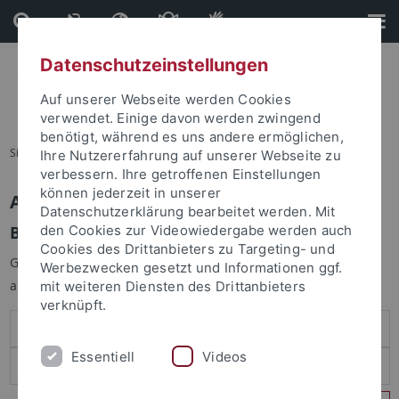
Direkt
Direkt
zum
zur
Inhalt
Fußleiste
Datenschutzeinstellungen
Auf unserer Webseite werden Cookies
verwendet. Einige davon werden zwingend
benötigt, während es uns andere ermöglichen,
Sie sind hier:
Startseite
Ihre Nutzererfahrung auf unserer Webseite zu
verbessern. Ihre getroffenen Einstellungen
können jederzeit in unserer
Anmelden
Datenschutzerklärung bearbeitet werden. Mit
Benutzeranmeldung
den Cookies zur Videowiedergabe werden auch
Cookies des Drittanbieters zu Targeting- und
Geben Sie Ihren Benutzernamen und Ihr Passwort an um sich
Werbezwecken gesetzt und Informationen ggf.
anzumelden:
mit weiteren Diensten des Drittanbieters
verknüpft.
Essentiell
Videos