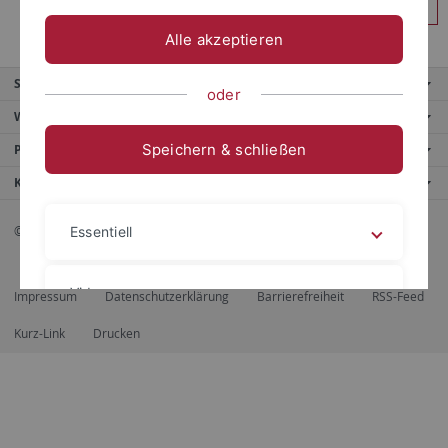
Anmelden
Alle akzeptieren
Service
oder
Weitere Angebote
Speichern & schließen
Portale
Kontaktinfo
© 2026 Eberhard Karls Universität Tübingen, Tübingen
Essentiell
Videos
Impressum
Datenschutzerklärung
Barrierefreiheit
RSS-Feed
Kurz-Link
Drucken
Impressum
Datenschutzerklärung