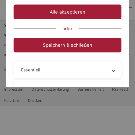
Anmelden
Alle akzeptieren
Service
oder
Weitere Angebote
Speichern & schließen
Portale
Kontaktinfo
© 2026 Eberhard Karls Universität Tübingen, Tübingen
Essentiell
Videos
Impressum
Datenschutzerklärung
Barrierefreiheit
RSS-Feed
Kurz-Link
Drucken
Impressum
Datenschutzerklärung