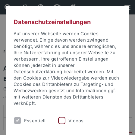
Direkt
Direkt
zum
zur
Inhalt
Fußleiste
Datenschutzeinstellungen
Auf unserer Webseite werden Cookies
verwendet. Einige davon werden zwingend
benötigt, während es uns andere ermöglichen,
Sie sind hier:
Startseite
Ihre Nutzererfahrung auf unserer Webseite zu
verbessern. Ihre getroffenen Einstellungen
können jederzeit in unserer
Anmelden
Datenschutzerklärung bearbeitet werden. Mit
Benutzeranmeldung
den Cookies zur Videowiedergabe werden auch
Cookies des Drittanbieters zu Targeting- und
Geben Sie Ihren Benutzernamen und Ihr Passwort an um sich
Werbezwecken gesetzt und Informationen ggf.
anzumelden:
mit weiteren Diensten des Drittanbieters
verknüpft.
Essentiell
Videos