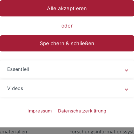
Alle akzeptieren
oder
Speichern & schließen
Essentiell
Videos
Angebote
Portale
zustand Netzwerk
ALMA
Impressum
Datenschutzerklärung
gen
Exchange Mail (OWA)
zmaterialien
Forschungsinformationssyst