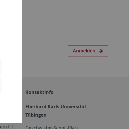
Anmelden
Kontaktinfo
Eberhard Karls Universität
Tübingen
em FIT
Geschwister-Scholl-Platz