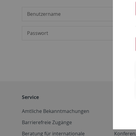
Service
Weitere 
Amtliche Bekanntmachungen
Betriebs
Barrierefreie Zugänge
CD-Vorla
Beratung für internationale
Konferen