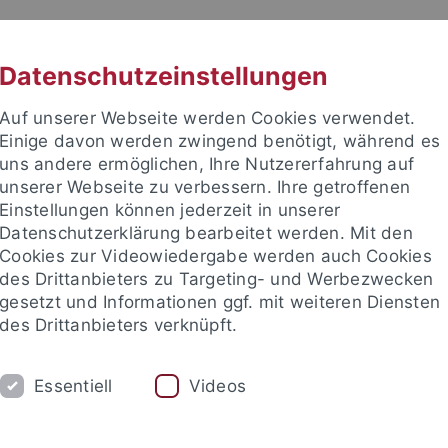
RACHE
UNI A-Z
KONTAKT
SUC
Datenschutzeinstellungen
Auf unserer Webseite werden Cookies verwendet.
Einige davon werden zwingend benötigt, während es
uns andere ermöglichen, Ihre Nutzererfahrung auf
unserer Webseite zu verbessern. Ihre getroffenen
TUDIUM
Einstellungen können jederzeit in unserer
FORSCHUNG
EINRICHTUNGE
Datenschutzerklärung bearbeitet werden. Mit den
Cookies zur Videowiedergabe werden auch Cookies
des Drittanbieters zu Targeting- und Werbezwecken
gesetzt und Informationen ggf. mit weiteren Diensten
des Drittanbieters verknüpft.
Essentiell
Videos
t an um sich anzumelden: