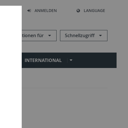
HEN
ANMELDEN
LANGUAGE
Informationen für
Schnellzugriff
N
INTERNATIONAL