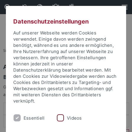
Direkt
Direkt
zum
zur
Inhalt
Fußleiste
Datenschutzeinstellungen
Auf unserer Webseite werden Cookies
verwendet. Einige davon werden zwingend
benötigt, während es uns andere ermöglichen,
Sie sind hier:
Startseite
Ihre Nutzererfahrung auf unserer Webseite zu
verbessern. Ihre getroffenen Einstellungen
können jederzeit in unserer
Anmelden
Datenschutzerklärung bearbeitet werden. Mit
Benutzeranmeldung
den Cookies zur Videowiedergabe werden auch
Cookies des Drittanbieters zu Targeting- und
Geben Sie Ihren Benutzernamen und Ihr Passwort an um sich
Werbezwecken gesetzt und Informationen ggf.
anzumelden:
mit weiteren Diensten des Drittanbieters
verknüpft.
Essentiell
Videos