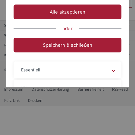
Anmelden
Alle akzeptieren
Service
oder
Weitere Angebote
Speichern & schließen
Portale
Kontaktinfo
© 2026 Eberhard Karls Universität Tübingen, Tübingen
Essentiell
Videos
Impressum
Datenschutzerklärung
Barrierefreiheit
RSS-Feed
Kurz-Link
Drucken
Impressum
Datenschutzerklärung