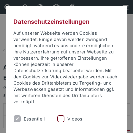
Direkt
Direkt
zum
zur
Inhalt
Fußleiste
Datenschutzeinstellungen
Auf unserer Webseite werden Cookies
verwendet. Einige davon werden zwingend
benötigt, während es uns andere ermöglichen,
Sie sind hier:
Startseite
Ihre Nutzererfahrung auf unserer Webseite zu
verbessern. Ihre getroffenen Einstellungen
können jederzeit in unserer
Anmelden
Datenschutzerklärung bearbeitet werden. Mit
Benutzeranmeldung
den Cookies zur Videowiedergabe werden auch
Cookies des Drittanbieters zu Targeting- und
Geben Sie Ihren Benutzernamen und Ihr Passwort an um sich
Werbezwecken gesetzt und Informationen ggf.
anzumelden:
mit weiteren Diensten des Drittanbieters
verknüpft.
Essentiell
Videos