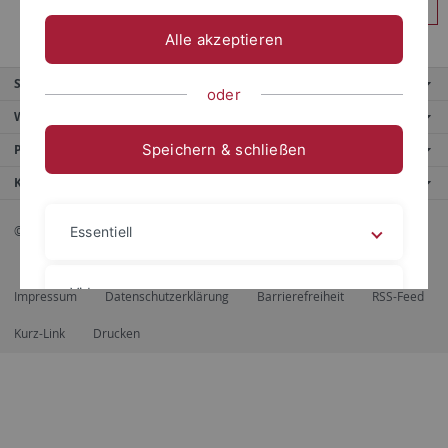
Anmelden
Alle akzeptieren
Service
oder
Weitere Angebote
Speichern & schließen
Portale
Kontaktinfo
© 2026 Eberhard Karls Universität Tübingen, Tübingen
Essentiell
Videos
Impressum
Datenschutzerklärung
Barrierefreiheit
RSS-Feed
Kurz-Link
Drucken
Impressum
Datenschutzerklärung