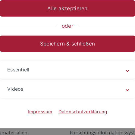
Alle akzeptieren
oder
Speichern & schließen
Essentiell
Videos
Angebote
Portale
zustand Netzwerk
ALMA
Impressum
Datenschutzerklärung
gen
Exchange Mail (OWA)
zmaterialien
Forschungsinformationssyst