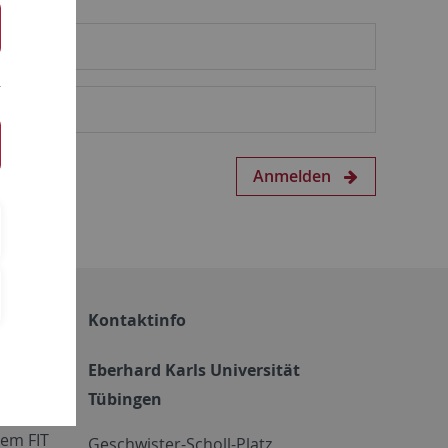
Anmelden
Kontaktinfo
Eberhard Karls Universität
Tübingen
em FIT
Geschwister-Scholl-Platz