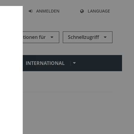
HEN
ANMELDEN
LANGUAGE
Informationen für
Schnellzugriff
N
INTERNATIONAL