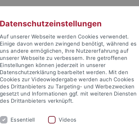
RACHE
UNI A-Z
KONTAKT
SUC
Datenschutzeinstellungen
Auf unserer Webseite werden Cookies verwendet.
Einige davon werden zwingend benötigt, während es
uns andere ermöglichen, Ihre Nutzererfahrung auf
unserer Webseite zu verbessern. Ihre getroffenen
TUDIUM
Einstellungen können jederzeit in unserer
FORSCHUNG
EINRICHTUNGE
Datenschutzerklärung bearbeitet werden. Mit den
Cookies zur Videowiedergabe werden auch Cookies
des Drittanbieters zu Targeting- und Werbezwecken
gesetzt und Informationen ggf. mit weiteren Diensten
des Drittanbieters verknüpft.
Essentiell
Videos
t an um sich anzumelden: