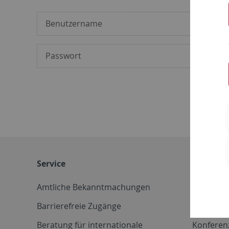
Service
Weitere 
Amtliche Bekanntmachungen
Betriebs
Barrierefreie Zugänge
CD-Vorla
Beratung für internationale
Konferen