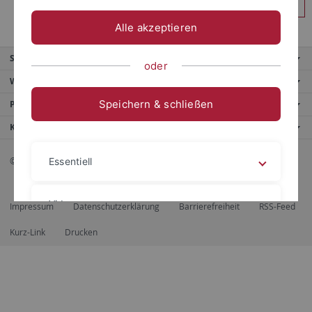
Anmelden
Alle akzeptieren
Service
oder
Weitere Angebote
Speichern & schließen
Portale
Kontaktinfo
© 2026 Eberhard Karls Universität Tübingen, Tübingen
Essentiell
Videos
Impressum
Datenschutzerklärung
Barrierefreiheit
RSS-Feed
Kurz-Link
Drucken
Impressum
Datenschutzerklärung