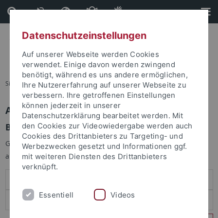
Direkt
Direkt
zum
zur
Inhalt
Fußleiste
Datenschutzeinstellungen
Auf unserer Webseite werden Cookies
verwendet. Einige davon werden zwingend
benötigt, während es uns andere ermöglichen,
Sie sind hier:
Startseite
Ihre Nutzererfahrung auf unserer Webseite zu
verbessern. Ihre getroffenen Einstellungen
können jederzeit in unserer
Anmelden
Datenschutzerklärung bearbeitet werden. Mit
Benutzeranmeldung
den Cookies zur Videowiedergabe werden auch
Cookies des Drittanbieters zu Targeting- und
Geben Sie Ihren Benutzernamen und Ihr Passwort an um sich
Werbezwecken gesetzt und Informationen ggf.
anzumelden:
mit weiteren Diensten des Drittanbieters
verknüpft.
Essentiell
Videos