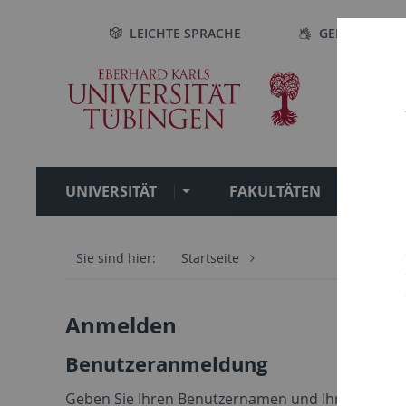
Direkt
Direkt
Direkt
Direkt
LEICHTE SPRACHE
GEBÄRDENSP
zur
zum
zur
zur
Hauptnavigation
Inhalt
Fußleiste
Suche
UNIVERSITÄT
FAKULTÄTEN
S
Sie sind hier:
Startseite
Anmelden
Benutzeranmeldung
Geben Sie Ihren Benutzernamen und Ihr Passwor