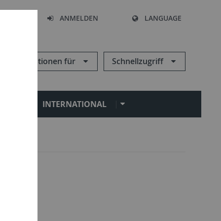
HEN
ANMELDEN
LANGUAGE
Informationen für
Schnellzugriff
N
INTERNATIONAL