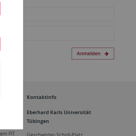
Anmelden
Kontaktinfo
Eberhard Karls Universität
Tübingen
em FIT
Geschwister-Scholl-Platz