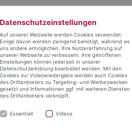
RACHE
UNI A-Z
KONTAKT
SUC
Datenschutzeinstellungen
Auf unserer Webseite werden Cookies verwendet.
Einige davon werden zwingend benötigt, während es
uns andere ermöglichen, Ihre Nutzererfahrung auf
unserer Webseite zu verbessern. Ihre getroffenen
TUDIUM
Einstellungen können jederzeit in unserer
FORSCHUNG
EINRICHTUNGE
Datenschutzerklärung bearbeitet werden. Mit den
Cookies zur Videowiedergabe werden auch Cookies
des Drittanbieters zu Targeting- und Werbezwecken
gesetzt und Informationen ggf. mit weiteren Diensten
des Drittanbieters verknüpft.
Essentiell
Videos
t an um sich anzumelden: