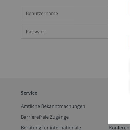
Service
Weitere 
Amtliche Bekanntmachungen
Betriebs
Barrierefreie Zugänge
CD-Vorla
Beratung für internationale
Konferen