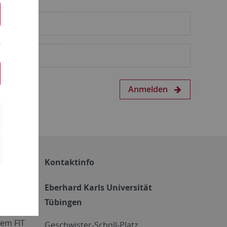
Anmelden
Kontaktinfo
Eberhard Karls Universität
Tübingen
em FIT
Geschwister-Scholl-Platz