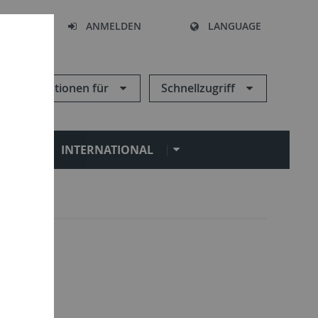
HEN
ANMELDEN
LANGUAGE
Informationen für
Schnellzugriff
N
INTERNATIONAL