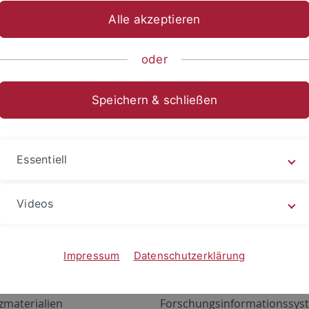
Alle akzeptieren
oder
Speichern & schließen
Essentiell
Videos
Angebote
Portale
zustand Netzwerk
ALMA
Impressum
Datenschutzerklärung
gen
Exchange Mail (OWA)
zmaterialien
Forschungsinformationssyst