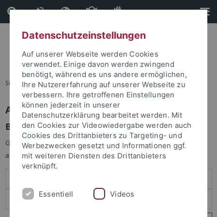
Direkt
Direkt
zum
zur
Inhalt
Fußleiste
Datenschutzeinstellungen
Auf unserer Webseite werden Cookies
verwendet. Einige davon werden zwingend
benötigt, während es uns andere ermöglichen,
Sie sind hier:
Startseite
Ihre Nutzererfahrung auf unserer Webseite zu
verbessern. Ihre getroffenen Einstellungen
können jederzeit in unserer
Anmelden
Datenschutzerklärung bearbeitet werden. Mit
Benutzeranmeldung
den Cookies zur Videowiedergabe werden auch
Cookies des Drittanbieters zu Targeting- und
Geben Sie Ihren Benutzernamen und Ihr Passwort an um sich
Werbezwecken gesetzt und Informationen ggf.
anzumelden:
mit weiteren Diensten des Drittanbieters
verknüpft.
Essentiell
Videos