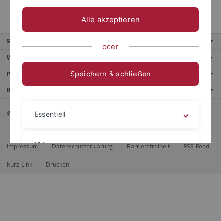
Anmelden
Alle akzeptieren
Service
oder
Weitere Angebote
Speichern & schließen
Portale
Kontaktinfo
© 2026 Eberhard Karls Universität Tübingen, Tübingen
Essentiell
Videos
Impressum
Datenschutzerklärung
Barrierefreiheit
RSS-Feed
Kurz-Link
Drucken
Impressum
Datenschutzerklärung