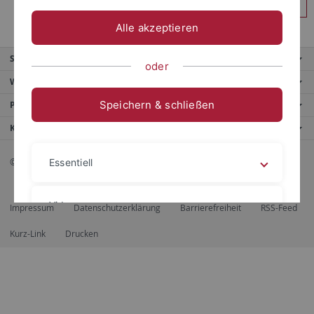
Anmelden
Alle akzeptieren
Service
oder
Weitere Angebote
Speichern & schließen
Portale
Kontaktinfo
© 2026 Eberhard Karls Universität Tübingen, Tübingen
Essentiell
Videos
Impressum
Datenschutzerklärung
Barrierefreiheit
RSS-Feed
Kurz-Link
Drucken
Impressum
Datenschutzerklärung