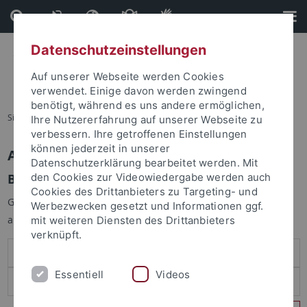
Direkt
Direkt
zum
zur
Inhalt
Fußleiste
Datenschutzeinstellungen
Auf unserer Webseite werden Cookies
verwendet. Einige davon werden zwingend
benötigt, während es uns andere ermöglichen,
Sie sind hier:
Startseite
Ihre Nutzererfahrung auf unserer Webseite zu
verbessern. Ihre getroffenen Einstellungen
können jederzeit in unserer
Anmelden
Datenschutzerklärung bearbeitet werden. Mit
Benutzeranmeldung
den Cookies zur Videowiedergabe werden auch
Cookies des Drittanbieters zu Targeting- und
Geben Sie Ihren Benutzernamen und Ihr Passwort an um sich
Werbezwecken gesetzt und Informationen ggf.
anzumelden:
mit weiteren Diensten des Drittanbieters
verknüpft.
Essentiell
Videos