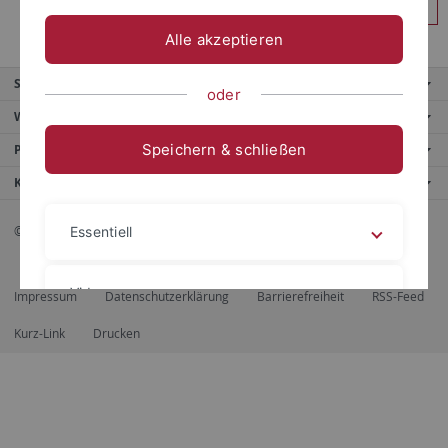
Anmelden
Alle akzeptieren
Service
oder
Weitere Angebote
Speichern & schließen
Portale
Kontaktinfo
© 2026 Eberhard Karls Universität Tübingen, Tübingen
Essentiell
Videos
Impressum
Datenschutzerklärung
Barrierefreiheit
RSS-Feed
Kurz-Link
Drucken
Impressum
Datenschutzerklärung