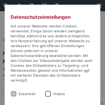
Direkt
Direkt
zum
zur
Inhalt
Fußleiste
Datenschutzeinstellungen
Auf unserer Webseite werden Cookies
verwendet. Einige davon werden zwingend
benötigt, während es uns andere ermöglichen,
Sie sind hier:
Startseite
Ihre Nutzererfahrung auf unserer Webseite zu
verbessern. Ihre getroffenen Einstellungen
können jederzeit in unserer
Anmelden
Datenschutzerklärung bearbeitet werden. Mit
Benutzeranmeldung
den Cookies zur Videowiedergabe werden auch
Cookies des Drittanbieters zu Targeting- und
Geben Sie Ihren Benutzernamen und Ihr Passwort an um sich
Werbezwecken gesetzt und Informationen ggf.
anzumelden:
mit weiteren Diensten des Drittanbieters
verknüpft.
Essentiell
Videos