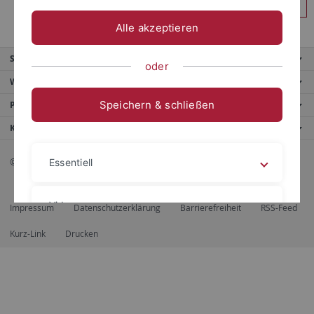
Anmelden
Alle akzeptieren
Service
oder
Weitere Angebote
Speichern & schließen
Portale
Kontaktinfo
© 2026 Eberhard Karls Universität Tübingen, Tübingen
Essentiell
Videos
Impressum
Datenschutzerklärung
Barrierefreiheit
RSS-Feed
Kurz-Link
Drucken
Impressum
Datenschutzerklärung