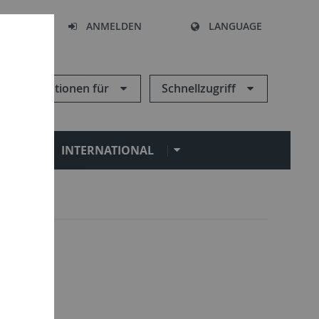
HEN
ANMELDEN
LANGUAGE
Informationen für
Schnellzugriff
N
INTERNATIONAL