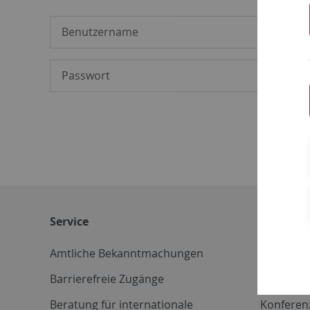
Service
Weitere 
Amtliche Bekanntmachungen
Betriebs
Barrierefreie Zugänge
CD-Vorla
Beratung für internationale
Konferen