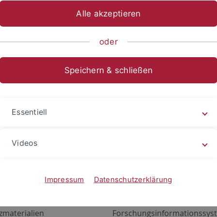
Alle akzeptieren
oder
Speichern & schließen
Essentiell
Videos
Angebote
Portale
zustand Netzwerk
ALMA
Impressum
Datenschutzerklärung
gen
Exchange Mail (OWA)
zmaterialien
Forschungsinformationssyst