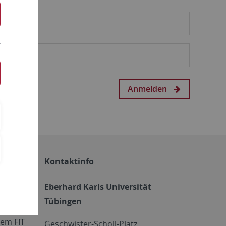
Anmelden
Kontaktinfo
Eberhard Karls Universität
Tübingen
em FIT
Geschwister-Scholl-Platz