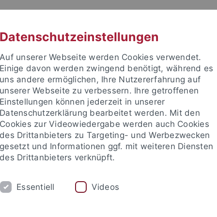
RACHE
UNI A-Z
KONTAKT
SUC
Datenschutzeinstellungen
Auf unserer Webseite werden Cookies verwendet.
Einige davon werden zwingend benötigt, während es
uns andere ermöglichen, Ihre Nutzererfahrung auf
unserer Webseite zu verbessern. Ihre getroffenen
TUDIUM
Einstellungen können jederzeit in unserer
FORSCHUNG
EINRICHTUNGE
Datenschutzerklärung bearbeitet werden. Mit den
Cookies zur Videowiedergabe werden auch Cookies
des Drittanbieters zu Targeting- und Werbezwecken
gesetzt und Informationen ggf. mit weiteren Diensten
des Drittanbieters verknüpft.
Essentiell
Videos
t an um sich anzumelden: