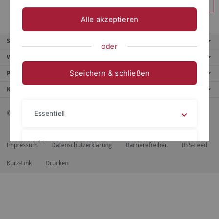
Anmelden
Alle akzeptieren
Service
oder
Weitere Angebote
Speichern & schließen
Portale
Kontaktinfo
© 2026 Eberhard Karls Universität Tübingen, Tübingen
Essentiell
Videos
Impressum
Datenschutzerklärung
Barrierefreiheit
RSS-Feed
Kurz-Link
Drucken
Impressum
Datenschutzerklärung