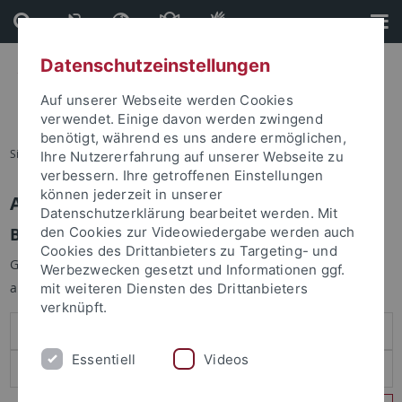
Direkt
Direkt
zum
zur
Inhalt
Fußleiste
Datenschutzeinstellungen
Auf unserer Webseite werden Cookies
verwendet. Einige davon werden zwingend
benötigt, während es uns andere ermöglichen,
Sie sind hier:
Startseite
Ihre Nutzererfahrung auf unserer Webseite zu
verbessern. Ihre getroffenen Einstellungen
können jederzeit in unserer
Anmelden
Datenschutzerklärung bearbeitet werden. Mit
Benutzeranmeldung
den Cookies zur Videowiedergabe werden auch
Cookies des Drittanbieters zu Targeting- und
Geben Sie Ihren Benutzernamen und Ihr Passwort an um sich
Werbezwecken gesetzt und Informationen ggf.
anzumelden:
mit weiteren Diensten des Drittanbieters
verknüpft.
Essentiell
Videos