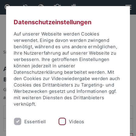
Direkt
Direkt
zum
zur
Inhalt
Fußleiste
Datenschutzeinstellungen
Auf unserer Webseite werden Cookies
verwendet. Einige davon werden zwingend
benötigt, während es uns andere ermöglichen,
Sie sind hier:
Startseite
Ihre Nutzererfahrung auf unserer Webseite zu
verbessern. Ihre getroffenen Einstellungen
können jederzeit in unserer
Anmelden
Datenschutzerklärung bearbeitet werden. Mit
Benutzeranmeldung
den Cookies zur Videowiedergabe werden auch
Cookies des Drittanbieters zu Targeting- und
Geben Sie Ihren Benutzernamen und Ihr Passwort an um sich
Werbezwecken gesetzt und Informationen ggf.
anzumelden:
mit weiteren Diensten des Drittanbieters
verknüpft.
Essentiell
Videos