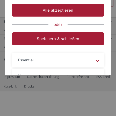
Anmelden
Alle akzeptieren
Service
oder
Weitere Angebote
Speichern & schließen
Portale
Kontaktinfo
© 2026 Eberhard Karls Universität Tübingen, Tübingen
Essentiell
Videos
Impressum
Datenschutzerklärung
Barrierefreiheit
RSS-Feed
Kurz-Link
Drucken
Impressum
Datenschutzerklärung