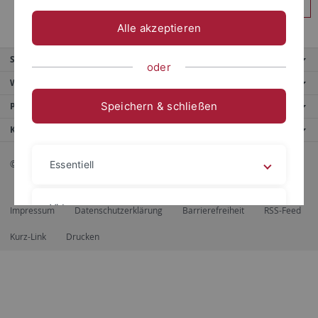
Anmelden
Alle akzeptieren
Service
oder
Weitere Angebote
Speichern & schließen
Portale
Kontaktinfo
© 2026 Eberhard Karls Universität Tübingen, Tübingen
Essentiell
Videos
Impressum
Datenschutzerklärung
Barrierefreiheit
RSS-Feed
Kurz-Link
Drucken
Impressum
Datenschutzerklärung