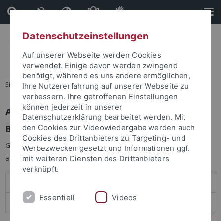
Direkt
Direkt
zum
zur
Inhalt
Fußleiste
Datenschutzeinstellungen
Auf unserer Webseite werden Cookies
verwendet. Einige davon werden zwingend
benötigt, während es uns andere ermöglichen,
Sie sind hier:
Startseite
Ihre Nutzererfahrung auf unserer Webseite zu
verbessern. Ihre getroffenen Einstellungen
können jederzeit in unserer
Anmelden
Datenschutzerklärung bearbeitet werden. Mit
Benutzeranmeldung
den Cookies zur Videowiedergabe werden auch
Cookies des Drittanbieters zu Targeting- und
Geben Sie Ihren Benutzernamen und Ihr Passwort an um sich
Werbezwecken gesetzt und Informationen ggf.
anzumelden:
mit weiteren Diensten des Drittanbieters
verknüpft.
Essentiell
Videos