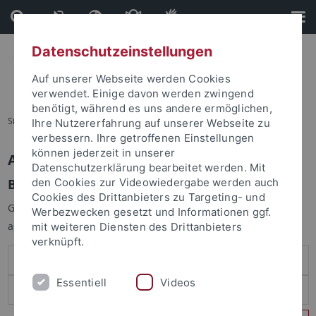
Direkt
Direkt
zum
zur
Inhalt
Fußleiste
Datenschutzeinstellungen
Auf unserer Webseite werden Cookies
verwendet. Einige davon werden zwingend
benötigt, während es uns andere ermöglichen,
Sie sind hier:
Startseite
Ihre Nutzererfahrung auf unserer Webseite zu
verbessern. Ihre getroffenen Einstellungen
können jederzeit in unserer
Anmelden
Datenschutzerklärung bearbeitet werden. Mit
Benutzeranmeldung
den Cookies zur Videowiedergabe werden auch
Cookies des Drittanbieters zu Targeting- und
Geben Sie Ihren Benutzernamen und Ihr Passwort an um sich
Werbezwecken gesetzt und Informationen ggf.
anzumelden:
mit weiteren Diensten des Drittanbieters
verknüpft.
Essentiell
Videos