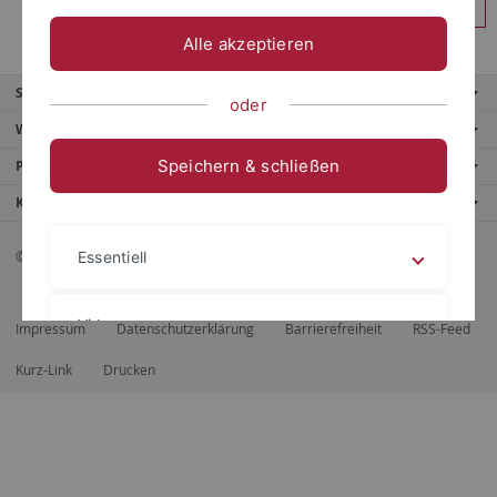
Anmelden
Alle akzeptieren
Service
oder
Weitere Angebote
Speichern & schließen
Portale
Kontaktinfo
© 2026 Eberhard Karls Universität Tübingen, Tübingen
Essentiell
Videos
Impressum
Datenschutzerklärung
Barrierefreiheit
RSS-Feed
Kurz-Link
Drucken
Impressum
Datenschutzerklärung