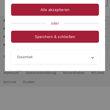
Anmelden
Alle akzeptieren
Service
oder
Weitere Angebote
Speichern & schließen
Portale
Kontaktinfo
© 2026 Eberhard Karls Universität Tübingen, Tübingen
Essentiell
Videos
Impressum
Datenschutzerklärung
Barrierefreiheit
RSS-Feed
Kurz-Link
Drucken
Impressum
Datenschutzerklärung