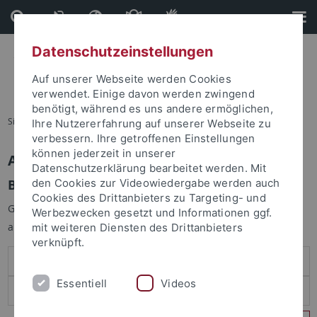
Direkt
Direkt
zum
zur
Inhalt
Fußleiste
Datenschutzeinstellungen
Auf unserer Webseite werden Cookies
verwendet. Einige davon werden zwingend
benötigt, während es uns andere ermöglichen,
Sie sind hier:
Startseite
Ihre Nutzererfahrung auf unserer Webseite zu
verbessern. Ihre getroffenen Einstellungen
können jederzeit in unserer
Anmelden
Datenschutzerklärung bearbeitet werden. Mit
Benutzeranmeldung
den Cookies zur Videowiedergabe werden auch
Cookies des Drittanbieters zu Targeting- und
Geben Sie Ihren Benutzernamen und Ihr Passwort an um sich
Werbezwecken gesetzt und Informationen ggf.
anzumelden:
mit weiteren Diensten des Drittanbieters
verknüpft.
Essentiell
Videos