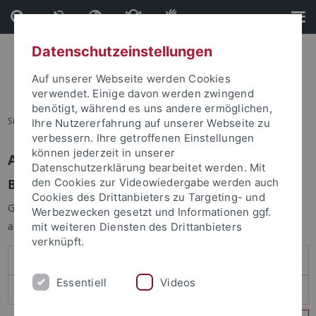
Direkt
Direkt
zum
zur
Inhalt
Fußleiste
Datenschutzeinstellungen
Auf unserer Webseite werden Cookies
verwendet. Einige davon werden zwingend
benötigt, während es uns andere ermöglichen,
Sie sind hier:
Startseite
Ihre Nutzererfahrung auf unserer Webseite zu
verbessern. Ihre getroffenen Einstellungen
können jederzeit in unserer
Anmelden
Datenschutzerklärung bearbeitet werden. Mit
Benutzeranmeldung
den Cookies zur Videowiedergabe werden auch
Cookies des Drittanbieters zu Targeting- und
Geben Sie Ihren Benutzernamen und Ihr Passwort an um sich
Werbezwecken gesetzt und Informationen ggf.
anzumelden:
mit weiteren Diensten des Drittanbieters
verknüpft.
Essentiell
Videos