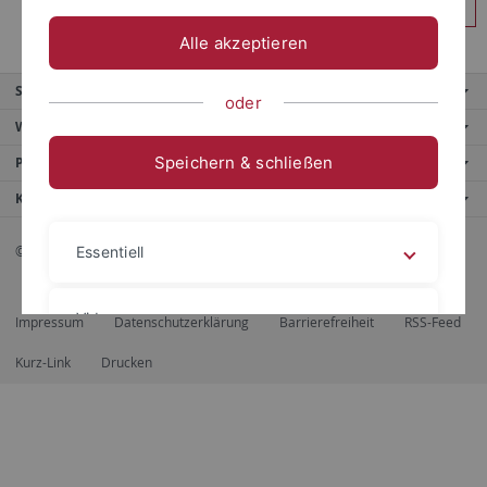
Anmelden
Alle akzeptieren
Service
oder
Weitere Angebote
Speichern & schließen
Portale
Kontaktinfo
© 2026 Eberhard Karls Universität Tübingen, Tübingen
Essentiell
Videos
Impressum
Datenschutzerklärung
Barrierefreiheit
RSS-Feed
Kurz-Link
Drucken
Impressum
Datenschutzerklärung