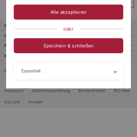
Anmelden
Alle akzeptieren
Service
oder
Weitere Angebote
Speichern & schließen
Portale
Kontaktinfo
© 2026 Eberhard Karls Universität Tübingen, Tübingen
Essentiell
Videos
Impressum
Datenschutzerklärung
Barrierefreiheit
RSS-Feed
Kurz-Link
Drucken
Impressum
Datenschutzerklärung