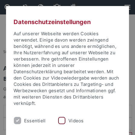
Direkt
Direkt
zum
zur
Inhalt
Fußleiste
Datenschutzeinstellungen
Auf unserer Webseite werden Cookies
verwendet. Einige davon werden zwingend
benötigt, während es uns andere ermöglichen,
Sie sind hier:
Startseite
Ihre Nutzererfahrung auf unserer Webseite zu
verbessern. Ihre getroffenen Einstellungen
können jederzeit in unserer
Anmelden
Datenschutzerklärung bearbeitet werden. Mit
Benutzeranmeldung
den Cookies zur Videowiedergabe werden auch
Cookies des Drittanbieters zu Targeting- und
Geben Sie Ihren Benutzernamen und Ihr Passwort an um sich
Werbezwecken gesetzt und Informationen ggf.
anzumelden:
mit weiteren Diensten des Drittanbieters
verknüpft.
Essentiell
Videos