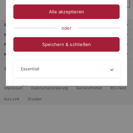
Anmelden
Alle akzeptieren
Service
oder
Weitere Angebote
Speichern & schließen
Portale
Kontaktinfo
© 2026 Eberhard Karls Universität Tübingen, Tübingen
Essentiell
Videos
Impressum
Datenschutzerklärung
Barrierefreiheit
RSS-Feed
Kurz-Link
Drucken
Impressum
Datenschutzerklärung