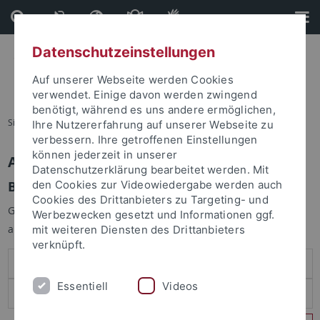
Direkt
Direkt
zum
zur
Inhalt
Fußleiste
Datenschutzeinstellungen
Auf unserer Webseite werden Cookies
verwendet. Einige davon werden zwingend
benötigt, während es uns andere ermöglichen,
Sie sind hier:
Startseite
Ihre Nutzererfahrung auf unserer Webseite zu
verbessern. Ihre getroffenen Einstellungen
können jederzeit in unserer
Anmelden
Datenschutzerklärung bearbeitet werden. Mit
Benutzeranmeldung
den Cookies zur Videowiedergabe werden auch
Cookies des Drittanbieters zu Targeting- und
Geben Sie Ihren Benutzernamen und Ihr Passwort an um sich
Werbezwecken gesetzt und Informationen ggf.
anzumelden:
mit weiteren Diensten des Drittanbieters
verknüpft.
Essentiell
Videos