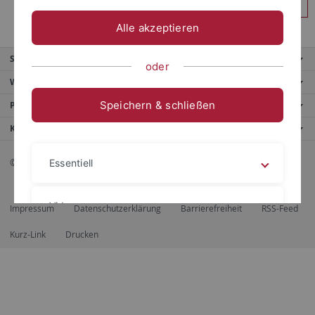
Anmelden
Alle akzeptieren
Service
oder
Weitere Angebote
Speichern & schließen
Portale
Kontaktinfo
© 2026 Eberhard Karls Universität Tübingen, Tübingen
Essentiell
Videos
Impressum
Datenschutzerklärung
Barrierefreiheit
RSS-Feed
Kurz-Link
Drucken
Impressum
Datenschutzerklärung