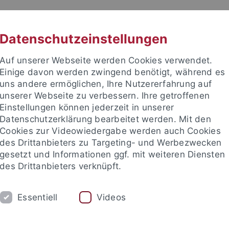
RACHE
UNI A-Z
KONTAKT
SUC
Datenschutzeinstellungen
Auf unserer Webseite werden Cookies verwendet.
Einige davon werden zwingend benötigt, während es
uns andere ermöglichen, Ihre Nutzererfahrung auf
unserer Webseite zu verbessern. Ihre getroffenen
TUDIUM
Einstellungen können jederzeit in unserer
FORSCHUNG
EINRICHTUNGE
Datenschutzerklärung bearbeitet werden. Mit den
Cookies zur Videowiedergabe werden auch Cookies
des Drittanbieters zu Targeting- und Werbezwecken
gesetzt und Informationen ggf. mit weiteren Diensten
des Drittanbieters verknüpft.
Essentiell
Videos
t an um sich anzumelden: