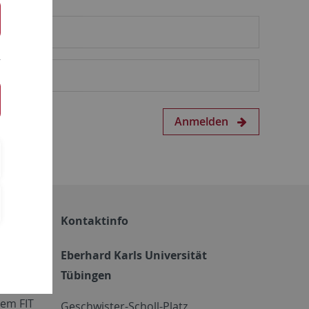
Anmelden
Kontaktinfo
Eberhard Karls Universität
Tübingen
em FIT
Geschwister-Scholl-Platz