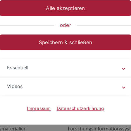
Alle akzeptieren
oder
Speichern & schließen
Essentiell
Videos
Angebote
Portale
zustand Netzwerk
ALMA
Impressum
Datenschutzerklärung
gen
Exchange Mail (OWA)
zmaterialien
Forschungsinformationssyst