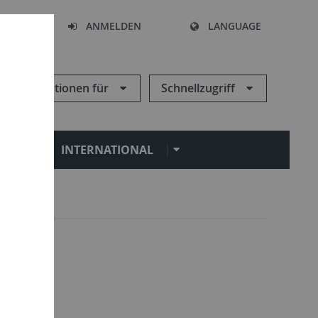
HEN
ANMELDEN
LANGUAGE
Informationen für
Schnellzugriff
N
INTERNATIONAL