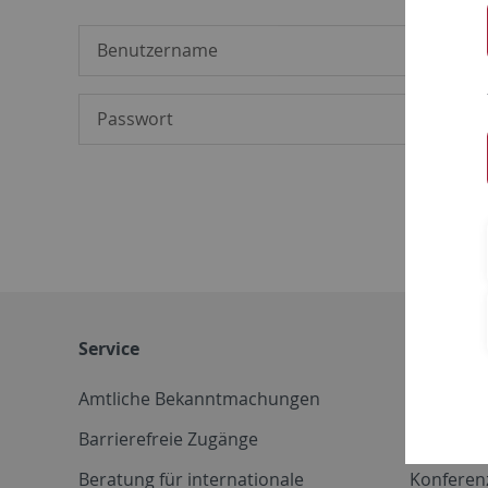
Service
Weitere 
Amtliche Bekanntmachungen
Betriebs
Barrierefreie Zugänge
CD-Vorla
Beratung für internationale
Konferen