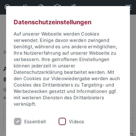
Direkt
Direkt
zum
zur
Inhalt
Fußleiste
Datenschutzeinstellungen
Auf unserer Webseite werden Cookies
verwendet. Einige davon werden zwingend
benötigt, während es uns andere ermöglichen,
Sie sind hier:
Startseite
Ihre Nutzererfahrung auf unserer Webseite zu
verbessern. Ihre getroffenen Einstellungen
können jederzeit in unserer
Anmelden
Datenschutzerklärung bearbeitet werden. Mit
Benutzeranmeldung
den Cookies zur Videowiedergabe werden auch
Cookies des Drittanbieters zu Targeting- und
Geben Sie Ihren Benutzernamen und Ihr Passwort an um sich
Werbezwecken gesetzt und Informationen ggf.
anzumelden:
mit weiteren Diensten des Drittanbieters
verknüpft.
Essentiell
Videos