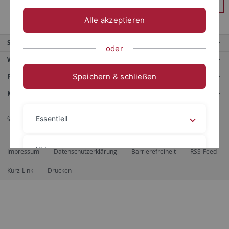
Anmelden
Alle akzeptieren
Service
oder
Weitere Angebote
Speichern & schließen
Portale
Kontaktinfo
© 2026 Eberhard Karls Universität Tübingen, Tübingen
Essentiell
Videos
Impressum
Datenschutzerklärung
Barrierefreiheit
RSS-Feed
Kurz-Link
Drucken
Impressum
Datenschutzerklärung