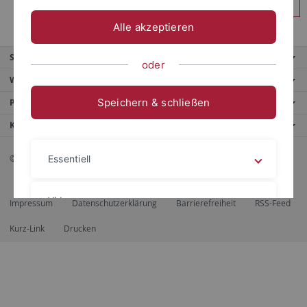
Anmelden
Alle akzeptieren
Service
oder
Weitere Angebote
Speichern & schließen
Portale
Kontaktinfo
© 2026 Eberhard Karls Universität Tübingen, Tübingen
Essentiell
Videos
Impressum
Datenschutzerklärung
Barrierefreiheit
RSS-Feed
Kurz-Link
Drucken
Impressum
Datenschutzerklärung