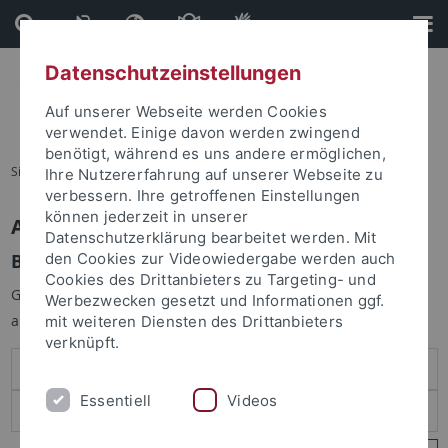
Direkt
Direkt
zum
zur
Inhalt
Fußleiste
Datenschutzeinstellungen
Auf unserer Webseite werden Cookies
verwendet. Einige davon werden zwingend
benötigt, während es uns andere ermöglichen,
Sie sind hier:
Startseite
Ihre Nutzererfahrung auf unserer Webseite zu
verbessern. Ihre getroffenen Einstellungen
können jederzeit in unserer
Anmelden
Datenschutzerklärung bearbeitet werden. Mit
Benutzeranmeldung
den Cookies zur Videowiedergabe werden auch
Cookies des Drittanbieters zu Targeting- und
Geben Sie Ihren Benutzernamen und Ihr Passwort an um sich
Werbezwecken gesetzt und Informationen ggf.
anzumelden:
mit weiteren Diensten des Drittanbieters
verknüpft.
Essentiell
Videos