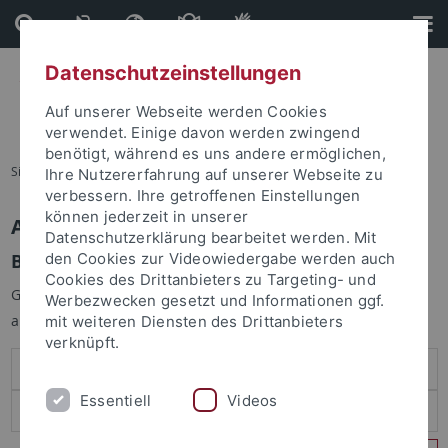
Direkt
Direkt
zum
zur
Inhalt
Fußleiste
Datenschutzeinstellungen
Auf unserer Webseite werden Cookies
verwendet. Einige davon werden zwingend
benötigt, während es uns andere ermöglichen,
Sie sind hier:
Startseite
Ihre Nutzererfahrung auf unserer Webseite zu
verbessern. Ihre getroffenen Einstellungen
können jederzeit in unserer
Anmelden
Datenschutzerklärung bearbeitet werden. Mit
Benutzeranmeldung
den Cookies zur Videowiedergabe werden auch
Cookies des Drittanbieters zu Targeting- und
Geben Sie Ihren Benutzernamen und Ihr Passwort an um sich
Werbezwecken gesetzt und Informationen ggf.
anzumelden:
mit weiteren Diensten des Drittanbieters
verknüpft.
Essentiell
Videos