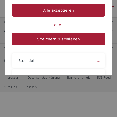
Anmelden
Alle akzeptieren
Service
oder
Weitere Angebote
Speichern & schließen
Portale
Kontaktinfo
© 2026 Eberhard Karls Universität Tübingen, Tübingen
Essentiell
Videos
Impressum
Datenschutzerklärung
Barrierefreiheit
RSS-Feed
Kurz-Link
Drucken
Impressum
Datenschutzerklärung