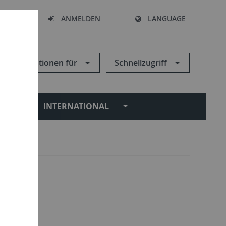
HEN
ANMELDEN
LANGUAGE
Informationen für
Schnellzugriff
N
INTERNATIONAL