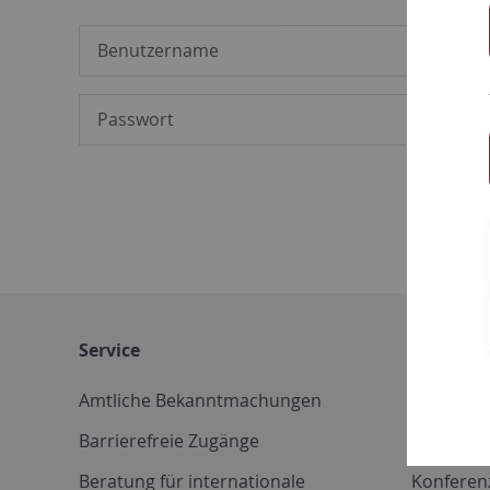
Service
Weitere 
Amtliche Bekanntmachungen
Betriebs
Barrierefreie Zugänge
CD-Vorla
Beratung für internationale
Konferen