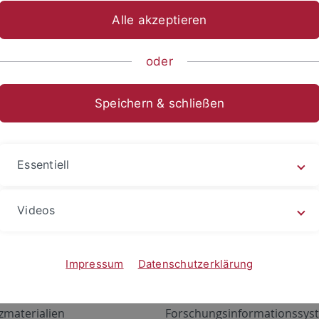
Alle akzeptieren
oder
Speichern & schließen
Essentiell
Videos
Angebote
Portale
zustand Netzwerk
ALMA
Impressum
Datenschutzerklärung
gen
Exchange Mail (OWA)
zmaterialien
Forschungsinformationssyst