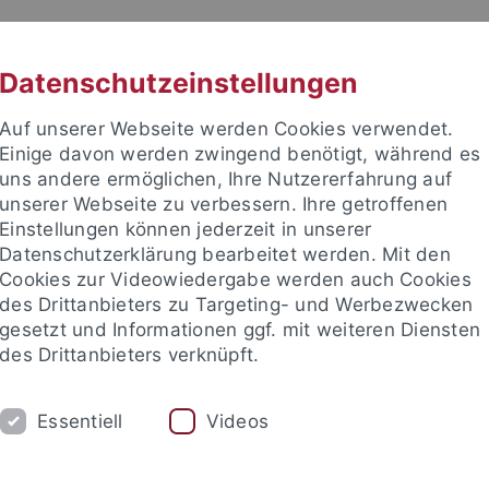
RACHE
UNI A-Z
KONTAKT
SUC
Datenschutzeinstellungen
Auf unserer Webseite werden Cookies verwendet.
Einige davon werden zwingend benötigt, während es
uns andere ermöglichen, Ihre Nutzererfahrung auf
unserer Webseite zu verbessern. Ihre getroffenen
TUDIUM
Einstellungen können jederzeit in unserer
FORSCHUNG
EINRICHTUNGE
Datenschutzerklärung bearbeitet werden. Mit den
Cookies zur Videowiedergabe werden auch Cookies
des Drittanbieters zu Targeting- und Werbezwecken
gesetzt und Informationen ggf. mit weiteren Diensten
des Drittanbieters verknüpft.
Essentiell
Videos
t an um sich anzumelden: