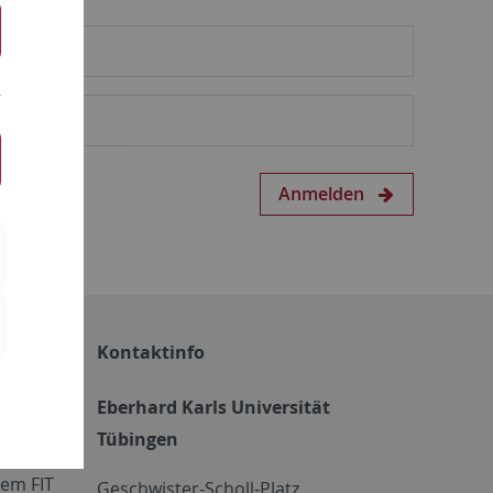
Anmelden
Kontaktinfo
Eberhard Karls Universität
Tübingen
em FIT
Geschwister-Scholl-Platz