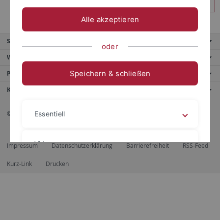
Anmelden
Alle akzeptieren
Service
oder
Weitere Angebote
Speichern & schließen
Portale
Kontaktinfo
© 2026 Eberhard Karls Universität Tübingen, Tübingen
Essentiell
Videos
Impressum
Datenschutzerklärung
Barrierefreiheit
RSS-Feed
Kurz-Link
Drucken
Impressum
Datenschutzerklärung