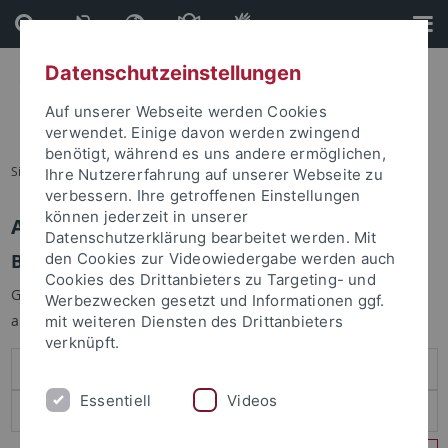
Direkt
Direkt
zum
zur
Inhalt
Fußleiste
Datenschutzeinstellungen
Auf unserer Webseite werden Cookies
verwendet. Einige davon werden zwingend
benötigt, während es uns andere ermöglichen,
Sie sind hier:
Startseite
Ihre Nutzererfahrung auf unserer Webseite zu
verbessern. Ihre getroffenen Einstellungen
können jederzeit in unserer
Anmelden
Datenschutzerklärung bearbeitet werden. Mit
Benutzeranmeldung
den Cookies zur Videowiedergabe werden auch
Cookies des Drittanbieters zu Targeting- und
Geben Sie Ihren Benutzernamen und Ihr Passwort an um sich
Werbezwecken gesetzt und Informationen ggf.
anzumelden:
mit weiteren Diensten des Drittanbieters
verknüpft.
Essentiell
Videos