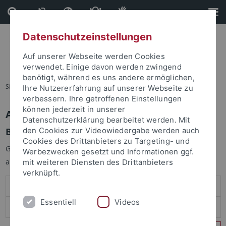
Direkt
Direkt
zum
zur
Inhalt
Fußleiste
Datenschutzeinstellungen
Auf unserer Webseite werden Cookies
verwendet. Einige davon werden zwingend
benötigt, während es uns andere ermöglichen,
Sie sind hier:
Startseite
Ihre Nutzererfahrung auf unserer Webseite zu
verbessern. Ihre getroffenen Einstellungen
können jederzeit in unserer
Anmelden
Datenschutzerklärung bearbeitet werden. Mit
Benutzeranmeldung
den Cookies zur Videowiedergabe werden auch
Cookies des Drittanbieters zu Targeting- und
Geben Sie Ihren Benutzernamen und Ihr Passwort an um sich
Werbezwecken gesetzt und Informationen ggf.
anzumelden:
mit weiteren Diensten des Drittanbieters
verknüpft.
Essentiell
Videos