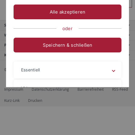
Anmelden
Alle akzeptieren
Service
oder
Weitere Angebote
Speichern & schließen
Portale
Kontaktinfo
© 2026 Eberhard Karls Universität Tübingen, Tübingen
Essentiell
Videos
Impressum
Datenschutzerklärung
Barrierefreiheit
RSS-Feed
Kurz-Link
Drucken
Impressum
Datenschutzerklärung