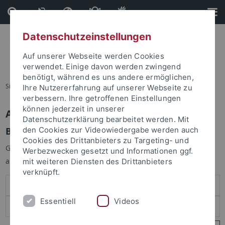
Direkt
Direkt
zum
zur
Inhalt
Fußleiste
Datenschutzeinstellungen
Auf unserer Webseite werden Cookies
verwendet. Einige davon werden zwingend
benötigt, während es uns andere ermöglichen,
Sie sind hier:
Startseite
Ihre Nutzererfahrung auf unserer Webseite zu
verbessern. Ihre getroffenen Einstellungen
können jederzeit in unserer
Anmelden
Datenschutzerklärung bearbeitet werden. Mit
Benutzeranmeldung
den Cookies zur Videowiedergabe werden auch
Cookies des Drittanbieters zu Targeting- und
Geben Sie Ihren Benutzernamen und Ihr Passwort an um sich
Werbezwecken gesetzt und Informationen ggf.
anzumelden:
mit weiteren Diensten des Drittanbieters
verknüpft.
Essentiell
Videos