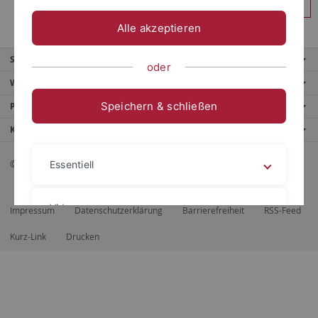
Anmelden
Alle akzeptieren
Service
oder
Weitere Angebote
Speichern & schließen
Portale
Kontaktinfo
© 2026 Eberhard Karls Universität Tübingen, Tübingen
Essentiell
Videos
Impressum
Datenschutzerklärung
Barrierefreiheit
RSS-Feed
Kurz-Link
Drucken
Impressum
Datenschutzerklärung