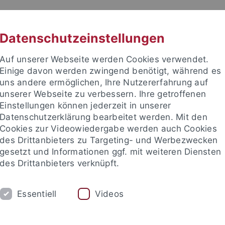
RACHE
UNI A-Z
KONTAKT
SUC
Datenschutzeinstellungen
Auf unserer Webseite werden Cookies verwendet.
Einige davon werden zwingend benötigt, während es
uns andere ermöglichen, Ihre Nutzererfahrung auf
unserer Webseite zu verbessern. Ihre getroffenen
TUDIUM
Einstellungen können jederzeit in unserer
FORSCHUNG
EINRICHTUNGE
Datenschutzerklärung bearbeitet werden. Mit den
Cookies zur Videowiedergabe werden auch Cookies
des Drittanbieters zu Targeting- und Werbezwecken
gesetzt und Informationen ggf. mit weiteren Diensten
des Drittanbieters verknüpft.
Essentiell
Videos
t an um sich anzumelden: