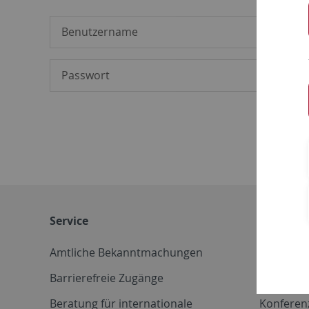
Service
Weitere 
Amtliche Bekanntmachungen
Betriebs
Barrierefreie Zugänge
CD-Vorla
Beratung für internationale
Konferen