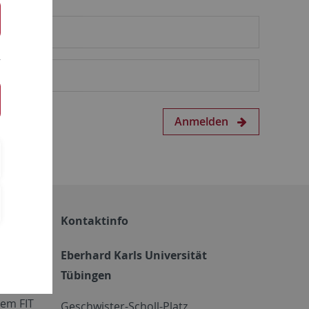
Anmelden
Kontaktinfo
Eberhard Karls Universität
Tübingen
em FIT
Geschwister-Scholl-Platz