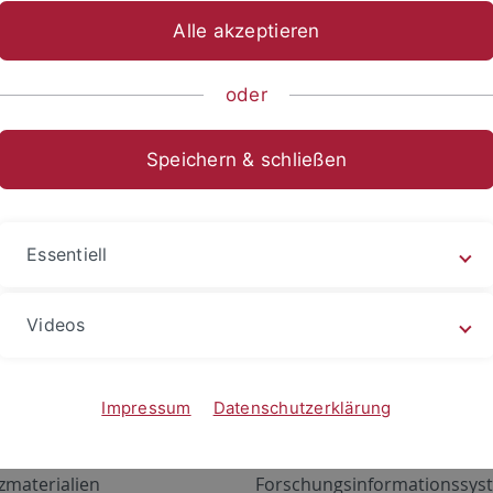
Alle akzeptieren
oder
Speichern & schließen
Essentiell
Videos
Angebote
Portale
zustand Netzwerk
ALMA
Impressum
Datenschutzerklärung
gen
Exchange Mail (OWA)
zmaterialien
Forschungsinformationssyst