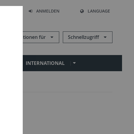
HEN
ANMELDEN
LANGUAGE
Informationen für
Schnellzugriff
N
INTERNATIONAL