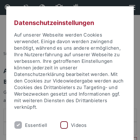
Direkt
Direkt
zum
zur
Inhalt
Fußleiste
Datenschutzeinstellungen
Auf unserer Webseite werden Cookies
verwendet. Einige davon werden zwingend
benötigt, während es uns andere ermöglichen,
Sie sind hier:
Startseite
Ihre Nutzererfahrung auf unserer Webseite zu
verbessern. Ihre getroffenen Einstellungen
können jederzeit in unserer
Anmelden
Datenschutzerklärung bearbeitet werden. Mit
Benutzeranmeldung
den Cookies zur Videowiedergabe werden auch
Cookies des Drittanbieters zu Targeting- und
Geben Sie Ihren Benutzernamen und Ihr Passwort an um sich
Werbezwecken gesetzt und Informationen ggf.
anzumelden:
mit weiteren Diensten des Drittanbieters
verknüpft.
Essentiell
Videos