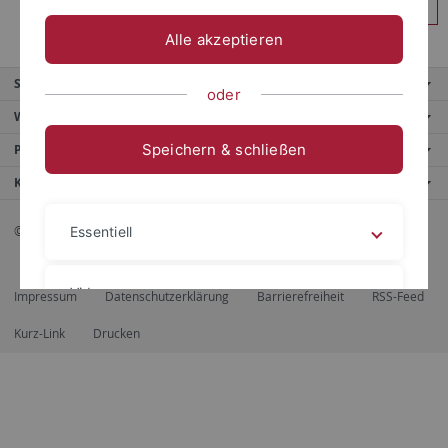
Anmelden
Alle akzeptieren
Service
oder
Weitere Angebote
Speichern & schließen
Portale
Kontaktinfo
© 2026 Eberhard Karls Universität Tübingen, Tübingen
Essentiell
Videos
Impressum
Datenschutzerklärung
Barrierefreiheit
RSS-Feed
Kurz-Link
Drucken
Impressum
Datenschutzerklärung