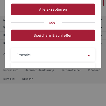
Anmelden
Alle akzeptieren
Service
oder
Weitere Angebote
Speichern & schließen
Portale
Kontaktinfo
© 2026 Eberhard Karls Universität Tübingen, Tübingen
Essentiell
Videos
Impressum
Datenschutzerklärung
Barrierefreiheit
RSS-Feed
Kurz-Link
Drucken
Impressum
Datenschutzerklärung