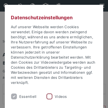
Direkt
Direkt
zum
zur
Inhalt
Fußleiste
Datenschutzeinstellungen
Auf unserer Webseite werden Cookies
verwendet. Einige davon werden zwingend
benötigt, während es uns andere ermöglichen,
Sie sind hier:
Startseite
Ihre Nutzererfahrung auf unserer Webseite zu
verbessern. Ihre getroffenen Einstellungen
können jederzeit in unserer
Anmelden
Datenschutzerklärung bearbeitet werden. Mit
Benutzeranmeldung
den Cookies zur Videowiedergabe werden auch
Cookies des Drittanbieters zu Targeting- und
Geben Sie Ihren Benutzernamen und Ihr Passwort an um sich
Werbezwecken gesetzt und Informationen ggf.
anzumelden:
mit weiteren Diensten des Drittanbieters
verknüpft.
Essentiell
Videos