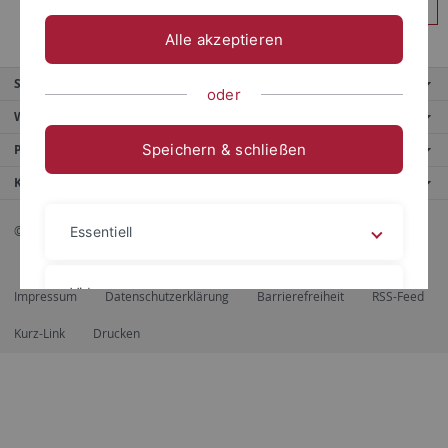
Anmelden
Alle akzeptieren
Service
oder
Weitere Angebote
Speichern & schließen
Portale
Kontaktinfo
© 2026 Eberhard Karls Universität Tübingen, Tübingen
Essentiell
Videos
Impressum
Datenschutzerklärung
Barrierefreiheit
RSS-Feed
Kurz-Link
Drucken
Impressum
Datenschutzerklärung