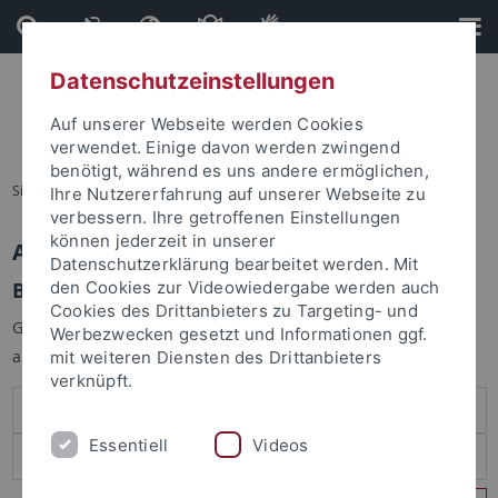
Direkt
Direkt
zum
zur
Inhalt
Fußleiste
Datenschutzeinstellungen
Auf unserer Webseite werden Cookies
verwendet. Einige davon werden zwingend
benötigt, während es uns andere ermöglichen,
Sie sind hier:
Startseite
Ihre Nutzererfahrung auf unserer Webseite zu
verbessern. Ihre getroffenen Einstellungen
können jederzeit in unserer
Anmelden
Datenschutzerklärung bearbeitet werden. Mit
Benutzeranmeldung
den Cookies zur Videowiedergabe werden auch
Cookies des Drittanbieters zu Targeting- und
Geben Sie Ihren Benutzernamen und Ihr Passwort an um sich
Werbezwecken gesetzt und Informationen ggf.
anzumelden:
mit weiteren Diensten des Drittanbieters
verknüpft.
Essentiell
Videos